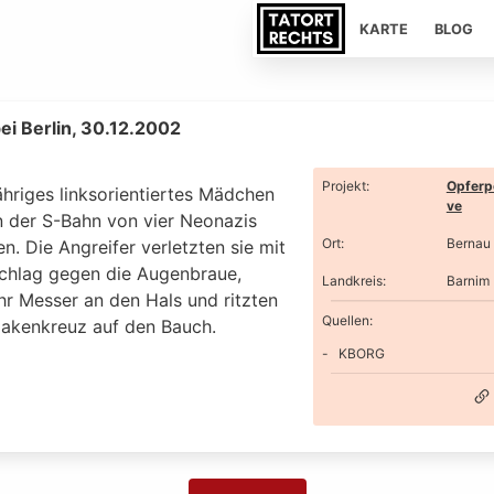
KARTE
BLOG
ei Berlin, 30.12.2002
Projekt
:
Opferp
ähriges linksorientiertes Mädchen
ve
n der S-Bahn von vier Neonazis
Ort
:
Bernau 
en. Die Angreifer verletzten sie mit
chlag gegen die Augenbraue,
Landkreis
:
Barnim
ihr Messer an den Hals und ritzten
Quellen:
 Hakenkreuz auf den Bauch.
KBORG