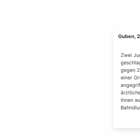
Guben, 
Zwei Ju
geschla
gegen 2
einer G
angegri
ärztlic
ihnen wa
Bahndlu