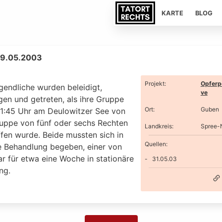
KARTE
BLOG
29.05.2003
Projekt
:
Opferp
gendliche wurden beleidigt,
ve
gen und getreten, als ihre Gruppe
Ort
:
Guben
1:45 Uhr am Deulowitzer See von
ruppe von fünf oder sechs Rechten
Landkreis
:
Spree-
ffen wurde. Beide mussten sich in
Quellen:
he Behandlung begeben, einer von
r für etwa eine Woche in stationäre
31.05.03
ng.