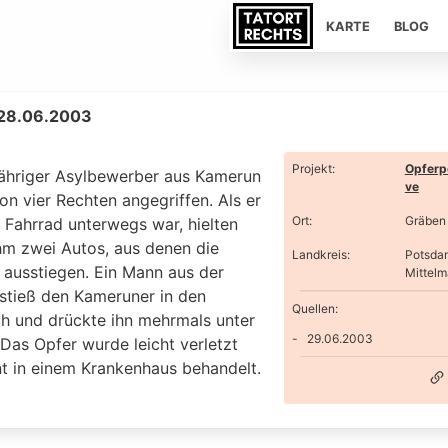
KARTE
BLOG
 28.06.2003
Projekt
:
Opferp
jähriger Asylbewerber aus Kamerun
ve
n vier Rechten angegriffen. Als er
Ort
:
Gräben
 Fahrrad unterwegs war, hielten
hm zwei Autos, aus denen die
Landkreis
:
Potsda
 ausstiegen. Ein Mann aus der
Mittelm
stieß den Kameruner in den
Quellen:
ch und drückte ihn mehrmals unter
29.06.2003
Das Opfer wurde leicht verletzt
t in einem Krankenhaus behandelt.