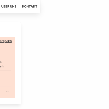
ÜBER UNS
KONTAKT
erspekti
m-
ark