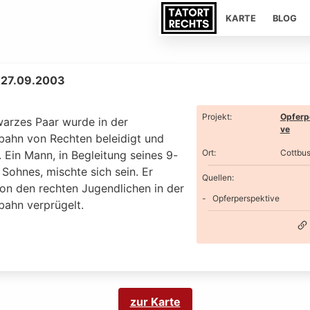
KARTE
BLOG
 27.09.2003
Projekt
:
Opferp
warzes Paar wurde in der
ve
bahn von Rechten beleidigt und
Ort
:
Cottbu
 Ein Mann, in Begleitung seines 9-
 Sohnes, mischte sich sein. Er
Quellen:
on den rechten Jugendlichen in der
Opferperspektive
bahn verprügelt.
zur Karte