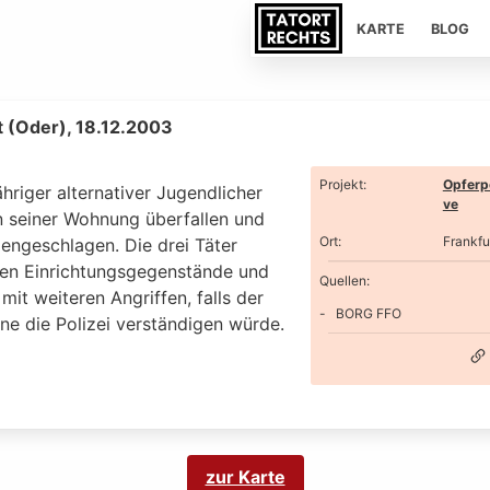
KARTE
BLOG
t (Oder), 18.12.2003
Projekt
:
Opferp
ähriger alternativer Jugendlicher
ve
n seiner Wohnung überfallen und
Ort
:
Frankfu
ngeschlagen. Die drei Täter
ten Einrichtungsgegenstände und
Quellen:
mit weiteren Angriffen, falls der
BORG FFO
ne die Polizei verständigen würde.
zur Karte