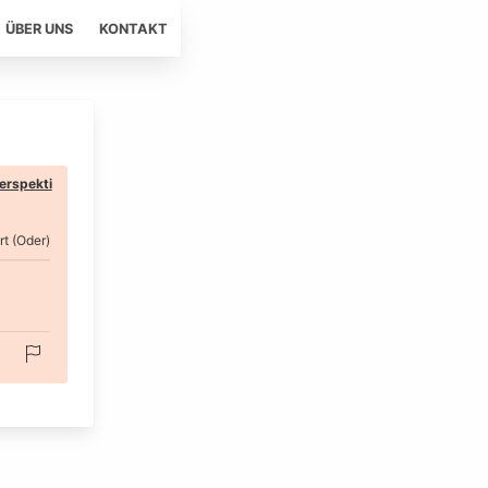
ÜBER UNS
KONTAKT
erspekti
rt (Oder)