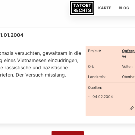
KARTE
BLOG
31.01.2004
Projekt
:
Opferp
onazis versuchten, gewaltsam in die
ve
 eines Vietnamesen einzudringen,
Ort
:
Velten
e rassistische und nazistische
riefen. Der Versuch misslang.
Landkreis
:
Oberha
Quellen:
04.02.2004