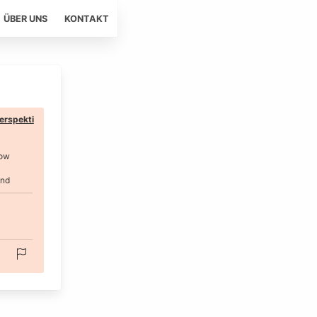
ÜBER UNS
KONTAKT
erspekti
ow
and