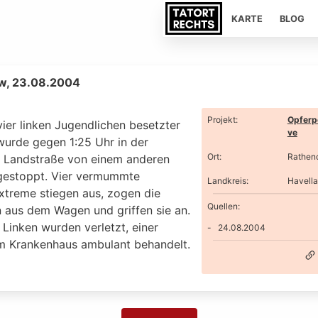
KARTE
BLOG
w, 23.08.2004
Projekt
:
Opferp
vier linken Jugendlichen besetzter
ve
urde gegen 1:25 Uhr in der
Ort
:
Rathen
Landstraße von einem anderen
estoppt. Vier vermummte
Landkreis
:
Havell
xtreme stiegen aus, zogen die
Quellen:
n aus dem Wagen und griffen sie an.
 Linken wurden verletzt, einer
24.08.2004
m Krankenhaus ambulant behandelt.