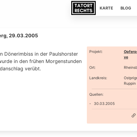
KARTE
BLOG
erg, 29.03.2005
Projekt
:
Opferp
n Dönerimbiss in der Paulshorster
ve
wurde in den frühen Morgenstunden
Ort
:
Rheins
ndanschlag verübt.
Landkreis
:
Ostprig
Ruppin
Quellen:
30.03.2005