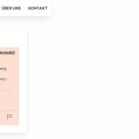
ÜBER UNS
KONTAKT
erspekti
berg
nitz-