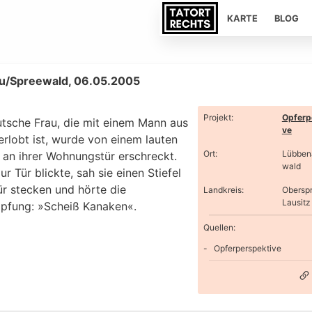
KARTE
BLOG
u/Spreewald, 06.05.2005
Projekt
:
Opferp
utsche Frau, die mit einem Mann aus
ve
erlobt ist, wurde von einem lauten
Ort
:
Lübben
 an ihrer Wohnungstür erschreckt.
wald
zur Tür blickte, sah sie einen Stiefel
ür stecken und hörte die
Landkreis
:
Obersp
Lausitz
pfung: »Scheiß Kanaken«.
Quellen:
Opferperspektive