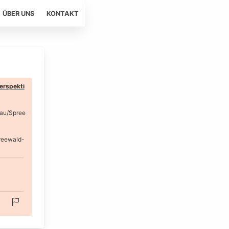
ÜBER UNS
KONTAKT
erspekti
au/Spree
reewald-