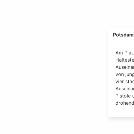
Potsdam
Am Plat
Haltest
Auseina
von jun
vier st
Auseina
Pistole 
drohend