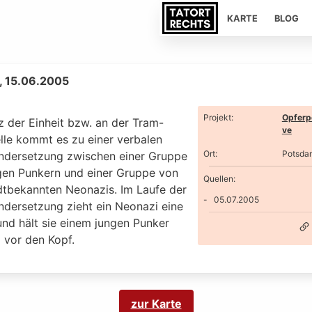
KARTE
BLOG
, 15.06.2005
Projekt
:
Opferp
z der Einheit bzw. an der Tram-
ve
elle kommt es zu einer verbalen
Ort
:
Potsda
ndersetzung zwischen einer Gruppe
gen Punkern und einer Gruppe von
Quellen:
adtbekannten Neonazis. Im Laufe der
05.07.2005
ndersetzung zieht ein Neonazi eine
und hält sie einem jungen Punker
 vor den Kopf.
zur Karte