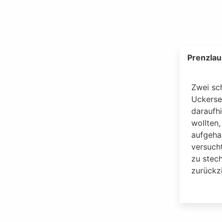
Prenzlau
Zwei sc
Uckersee
daraufh
wollten
aufgeha
versuch
zu stec
zurückzi