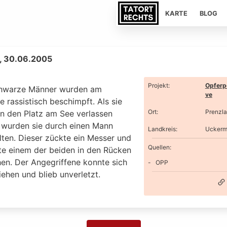
KARTE
BLOG
, 30.06.2005
Projekt
:
Opferp
hwarze Männer wurden am
ve
 rassistisch beschimpft. Als sie
Ort
:
Prenzl
in den Platz am See verlassen
, wurden sie durch einen Mann
Landkreis
:
Uckerm
lten. Dieser zückte ein Messer und
Quellen:
te einem der beiden in den Rücken
hen. Der Angegriffene konnte sich
OPP
ehen und blieb unverletzt.