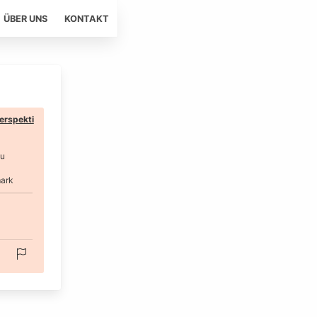
ÜBER UNS
KONTAKT
erspekti
au
ark