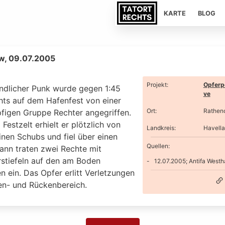
KARTE
BLOG
w, 09.07.2005
Projekt
:
Opferp
endlicher Punk wurde gegen 1:45
ve
hts auf dem Hafenfest von einer
Ort
:
Rathen
figen Gruppe Rechter angegriffen.
 Festzelt erhielt er plötzlich von
Landkreis
:
Havell
inen Schubs und fiel über einen
Quellen:
Dann traten zwei Rechte mit
rstiefeln auf den am Boden
12.07.2005; Antifa Westh
n ein. Das Opfer erlitt Verletzungen
en- und Rückenbereich.