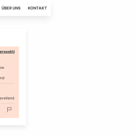
ÜBER UNS
KONTAKT
erspekti
ow
and
avelland