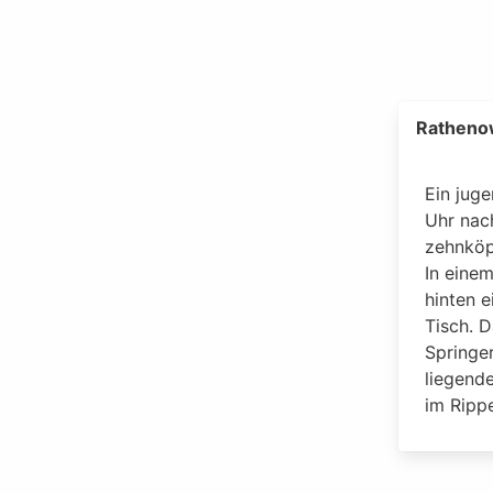
Ratheno
Ein jug
Uhr nac
zehnköp
In einem
hinten e
Tisch. 
Springe
liegende
im Ripp