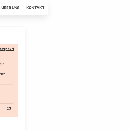
ÜBER UNS
KONTAKT
erspekti
pin
nitz-