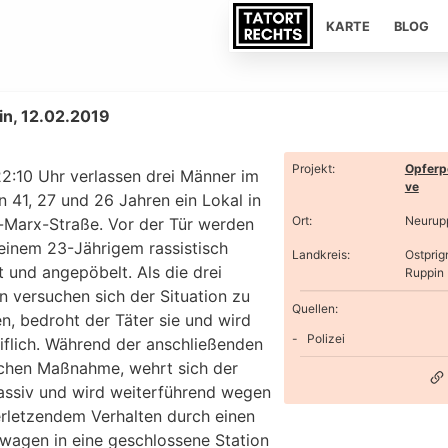
KARTE
BLOG
n, 12.02.2019
Projekt
:
Opferp
2:10 Uhr verlassen drei Männer im
ve
n 41, 27 und 26 Jahren ein Lokal in
Ort
:
Neurup
l-Marx-Straße. Vor der Tür werden
 einem 23-Jährigem rassistisch
Landkreis
:
Ostprig
t und angepöbelt. Als die drei
Ruppin
n versuchen sich der Situation zu
Quellen:
n, bedroht der Täter sie und wird
Polizei
iflich. Während der anschließenden
lichen Maßnahme, wehrt sich der
assiv und wird weiterführend wegen
erletzendem Verhalten durch einen
wagen in eine geschlossene Station