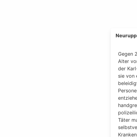
Neuruppi
Gegen 2
Alter vo
der Kar
sie von
beleidig
Persone
entziehe
handgre
polizei
Täter m
selbstv
Kranken