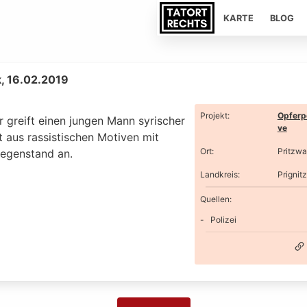
KARTE
BLOG
k, 16.02.2019
Projekt
:
Opferp
r greift einen jungen Mann syrischer
ve
 aus rassistischen Motiven mit
Ort
:
Pritzwa
egenstand an.
Landkreis
:
Prignitz
Quellen:
Polizei