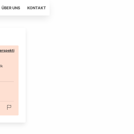
ÜBER UNS
KONTAKT
erspekti
lk