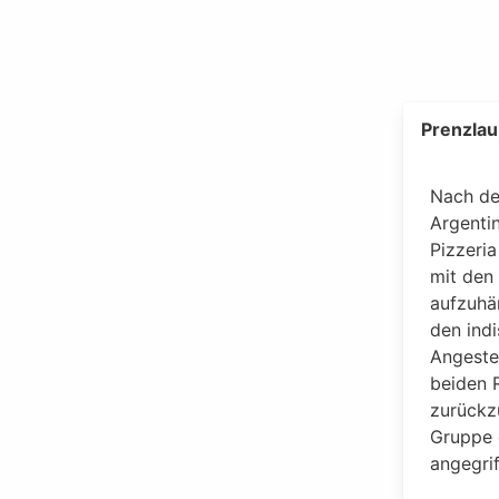
Prenzlau
Nach de
Argentin
Pizzeri
mit den 
aufzuhän
den ind
Angestel
beiden 
zurückz
Gruppe 
angegrif