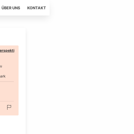
ÜBER UNS
KONTAKT
erspekti
au
ark