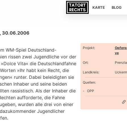
KARTE
BLOG
, 30.06.2006
Projekt
:
Opferp
m WM-Spiel Deutschland-
ve
ien rissen zwei Jugendliche vor der
Ort
:
Prenzl
a »Dolce Vita« die Deutschlandfahne
Worten »Ihr habt kein Recht, die
Landkreis
:
Uckerm
gen« runter. Dabei beleidigten sie
Quellen:
ischen Inhaber und seine beiden
lten rassistisch. Als der Inhaber die
OPP
Rechten aufforderte, die Fahne
ugeben, wurden alle drei von einer
dazukommender Jugendlicher
fen.