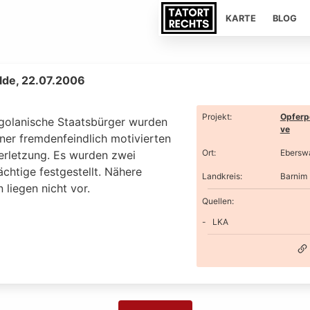
KARTE
BLOG
lde, 22.07.2006
Projekt
:
Opferp
golanische Staatsbürger wurden
ve
ner fremdenfeindlich motivierten
Ort
:
Ebersw
erletzung. Es wurden zwei
chtige festgestellt. Nähere
Landkreis
:
Barnim
liegen nicht vor.
Quellen:
LKA