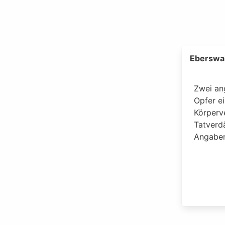
Eberswa
Zwei an
Opfer ei
Körperv
Tatverdä
Angaben 