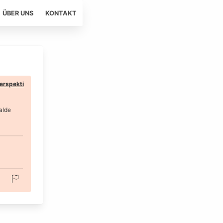
ÜBER UNS
KONTAKT
erspekti
alde