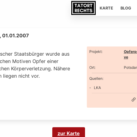
KARTE
BLOG
 01.01.2007
Projekt
:
Opferp
tscher Staatsbürger wurde aus
ve
schen Motiven Opfer einer
Ort
:
Potsda
ichen Körperverletzung. Nähere
liegen nicht vor.
Quellen:
LKA
zur Karte