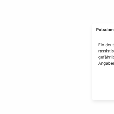
Potsdam,
Ein deu
rassisti
gefährl
Angaben 