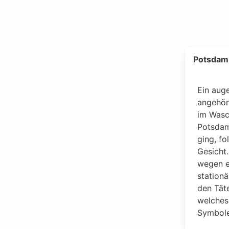
Potsdam
Ein aug
angehör
im Wasc
Potsdam
ging, fo
Gesicht.
wegen e
station
den Täte
welches
Symbole