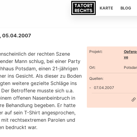
KARTE
BLOG
, 05.04.2007
Projekt
:
Opferp
enscheinlich der rechten Szene
ve
ender Mann schlug, bei einer Party
Ort
:
Potsda
hhaus Potsdam, einen 21-jährigen
er ins Gesicht. Als dieser zu Boden
Quellen:
lgten weitere gezielte Schläge ins
07.04.2007
 Der Betroffene musste sich u.a.
inem offenen Nasenbeinbruch in
äre Behandlung begeben. Er hatte
r auf sein T-Shirt angesprochen,
 mit rechtsextremen Parolen und
n bedruckt war.