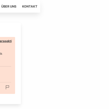
ÜBER UNS
KONTAKT
erspekti
lk