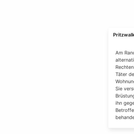
Pritzwal
Am Rand
alternat
Rechten
Täter de
Wohnung
Sie vers
Brüstun
ihn geg
Betroff
behande