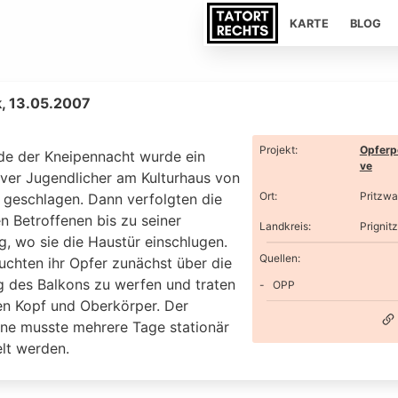
KARTE
BLOG
k, 13.05.2007
Projekt
:
Opferp
e der Kneipennacht wurde ein
ve
iver Jugendlicher am Kulturhaus von
Ort
:
Pritzwa
 geschlagen. Dann verfolgten die
n Betroffenen bis zu seiner
Landkreis
:
Prignitz
, wo sie die Haustür einschlugen.
Quellen:
uchten ihr Opfer zunächst über die
g des Balkons zu werfen und traten
OPP
en Kopf und Oberkörper. Der
ene musste mehrere Tage stationär
lt werden.