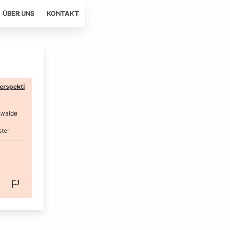
ÜBER UNS
KONTAKT
erspekti
walde
ster