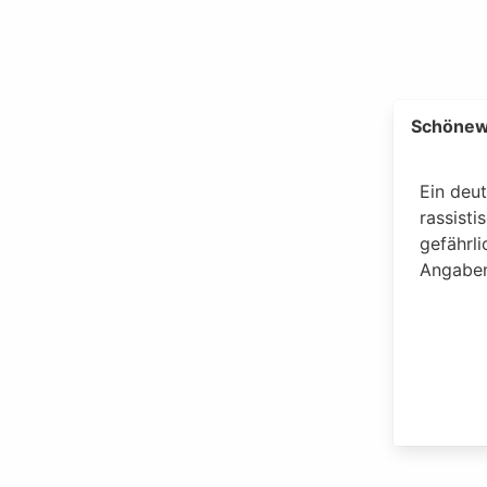
Schönew
Ein deu
rassisti
gefährl
Angaben 