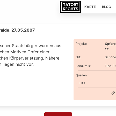
KARTE
BLOG
alde, 27.05.2007
Projekt
:
Opferp
tscher Staatsbürger wurden aus
ve
schen Motiven Opfer einer
Ort
:
Schöne
ichen Körperverletzung. Nähere
liegen nicht vor.
Landkreis
:
Elbe-El
Quellen:
LKA