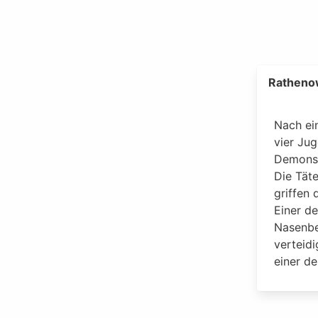
Ratheno
Nach ei
vier Jug
Demonst
Die Tät
griffen 
Einer de
Nasenbe
verteid
einer de