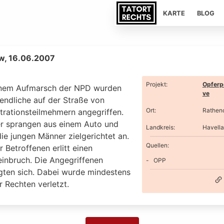
KARTE
BLOG
w, 16.06.2007
Projekt
:
Opferp
nem Aufmarsch der NPD wurden
ve
endliche auf der Straße von
Ort
:
Rathen
rationsteilmehmern angegriffen.
er sprangen aus einem Auto und
Landkreis
:
Havell
die jungen Männer zielgerichtet an.
Quellen:
r Betroffenen erlitt einen
inbruch. Die Angegriffenen
OPP
igten sich. Dabei wurde mindestens
r Rechten verletzt.