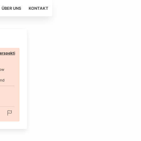
ÜBER UNS
KONTAKT
erspekti
ow
and