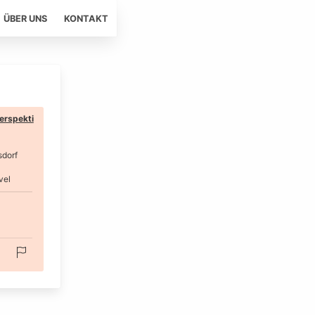
ÜBER UNS
KONTAKT
erspekti
sdorf
vel