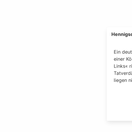
Hennigsd
Ein deu
einer Kö
Links« r
Tatverd
liegen n