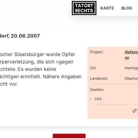
KARTE
BLOG
orf, 20.06.2007
Projekt
:
Opferp
tscher Staatsbürger wurde Opfer
ve
rperverletzung, die sich »gegen
Ort
:
Hennig
ichtete. Es wurden keine
ächtigen ermittelt. Nähere Angaben
Landkreis
:
Oberha
icht vor.
Quellen:
LKA