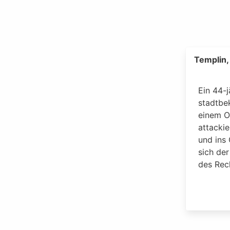
Templin,
Ein 44-
stadtbe
einem O
attacki
und ins
sich de
des Rec