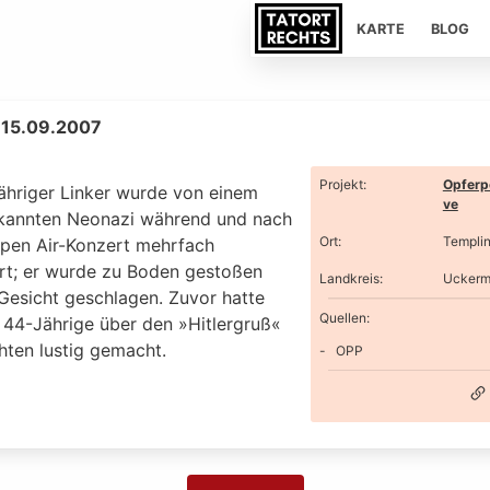
KARTE
BLOG
 15.09.2007
Projekt
:
Opferp
jähriger Linker wurde von einem
ve
kannten Neonazi während und nach
Ort
:
Templi
pen Air-Konzert mehrfach
ert; er wurde zu Boden gestoßen
Landkreis
:
Uckerm
 Gesicht geschlagen. Zuvor hatte
Quellen:
r 44-Jährige über den »Hitlergruß«
hten lustig gemacht.
OPP