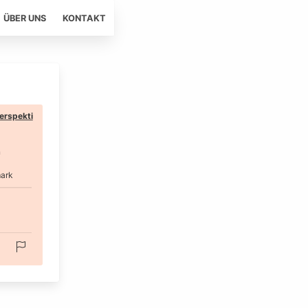
ÜBER UNS
KONTAKT
erspekti
n
ark