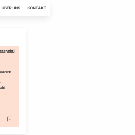
ÜBER UNS
KONTAKT
erspekti
hausen
-
ald