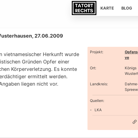
KARTE
BLOG
Wusterhausen, 27.06.2009
Projekt
:
Opferp
n vietnamesischer Herkunft wurde
ve
sistischen Gründen Opfer einer
Ort
:
Königs
ichen Körperverletzung. Es konnte
Wuster
erdächtiger ermittelt werden.
Angaben liegen nicht vor.
Landkreis
:
Dahme
Spreew
Quellen:
LKA