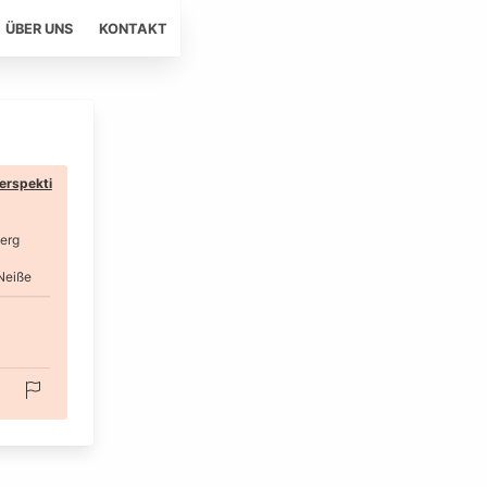
ÜBER UNS
KONTAKT
erspekti
erg
Neiße