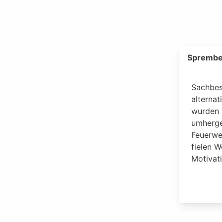
Sprember
Sachbes
alternat
wurden 
umherge
Feuerwe
fielen W
Motivati