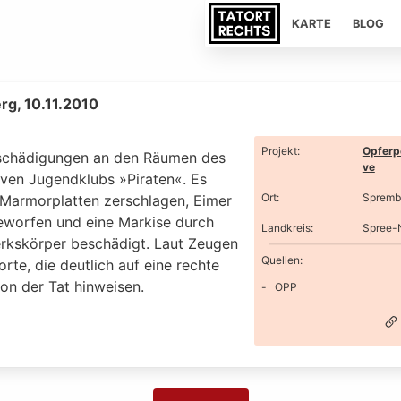
KARTE
BLOG
g, 10.11.2010
Projekt
:
Opferp
chädigungen an den Räumen des
ve
iven Jugendklubs »Piraten«. Es
Ort
:
Spremb
Marmorplatten zerschlagen, Eimer
worfen und eine Markise durch
Landkreis
:
Spree-
rkskörper beschädigt. Laut Zeugen
Quellen:
orte, die deutlich auf eine rechte
on der Tat hinweisen.
OPP